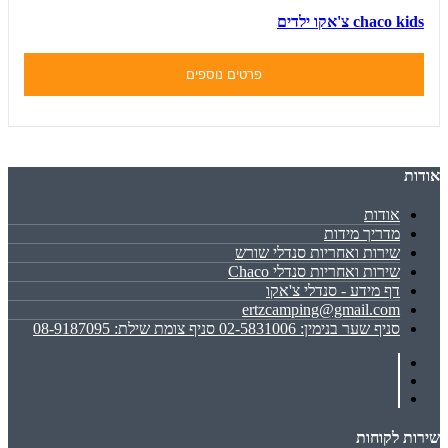
chaco kids צ'אקו ילדים
פרטים נוספים
אודות
אודות
מדריך מידות
שירות ואחריות סנדלי שורש
שירות ואחריות סנדלי Chaco
דף מידע - סנדלי צ'אקו
ertzcamping@gmail.com
סניף שער בנימין: 02-5831006 סניף צומת שילת: 08-9187095
שירות לקוחות