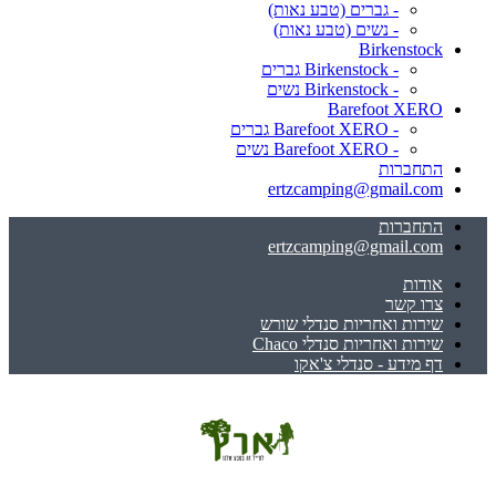
- גברים (טבע נאות)
- נשים (טבע נאות)
Birkenstock
- Birkenstock גברים
- Birkenstock נשים
Barefoot XERO
- Barefoot XERO גברים
- Barefoot XERO נשים
התחברות
ertzcamping@gmail.com
התחברות
ertzcamping@gmail.com
אודות
צרו קשר
שירות ואחריות סנדלי שורש
שירות ואחריות סנדלי Chaco
דף מידע - סנדלי צ'אקו