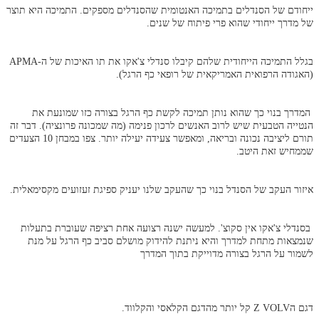
ייחודם של הסנדלים בתמיכה האנטומית שהסנדלים מספקים. התמיכה היא תוצר
של מדרך ייחודי שהוא פרי פיתוח של שנים.
בגלל התמיכה הייחודית שלהם קיבלו סנדלי צ'אקו את תו האיכות של ה-APMA
(האגודה הרפואית האמריקאית של רופאי כף הרגל).
המדרך בנוי כך שהוא נותן תמיכה לקשת כף הרגל בצורה כזו שמונעת את
הנטייה הטבעית שיש לרוב האנשים לרכון פנימה (מה שמכונה פרונציה). דבר זה
תורם ליציבה נכונה ובריאה, ומאפשר צעידה יעילה יותר. צפו במבחן 10 הצעדים
שממחיש זאת היטב.
איזור העקב של הסנדל בנוי כך שהעקב שלנו יעניק ספיגת זעזועים מקסימאלית.
בסנדלי צ'אקו אין סקוצ'. למעשה ישנה רצועה אחת רציפה שעוברת בתעלות
שנמצאות מתחת למדרך והיא ניתנת להידוק מושלם סביב כף הרגל על מנת
לשמור על הרגל בצורה מדוייקת בתוך המדרך
דגם הZ VOLV קל יותר
מהדגם הקלאסי והקלווד.