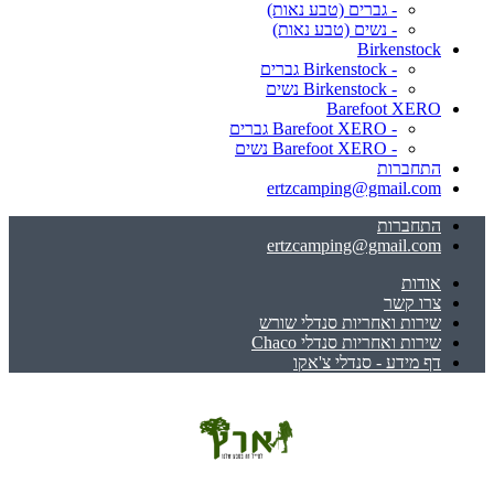
- גברים (טבע נאות)
- נשים (טבע נאות)
Birkenstock
- Birkenstock גברים
- Birkenstock נשים
Barefoot XERO
- Barefoot XERO גברים
- Barefoot XERO נשים
התחברות
ertzcamping@gmail.com
התחברות
ertzcamping@gmail.com
אודות
צרו קשר
שירות ואחריות סנדלי שורש
שירות ואחריות סנדלי Chaco
דף מידע - סנדלי צ'אקו