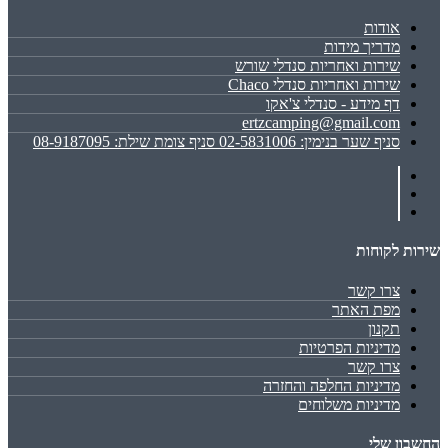
אודות
מדריך מידות
שירות ואחריות סנדלי שורש
שירות ואחריות סנדלי Chaco
דף מידע - סנדלי צ'אקו
ertzcamping@gmail.com
סניף שער בנימין: 02-5831006 סניף צומת שילת: 08-9187095
שירות לקוחות
צרו קשר
מפת האתר
תקנון
מדיניות הפרטיות
צרו קשר
מדיניות החלפה והחזרה
מדיניות משלוחים
החשבון שלי