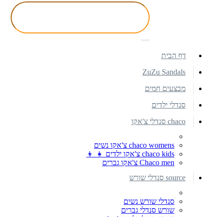
דף הבית
ZuZu Sandals
מבצעים חמים
סנדלי ילדים
chaco סנדלי צ'אקו
chaco womens צ'אקו נשים
chaco kids צ'אקו ילדים 👧 👦
Chaco men צ'אקו גברים
source סנדלי שורש
סנדלי שורש נשים
שורש סנדלי גברים