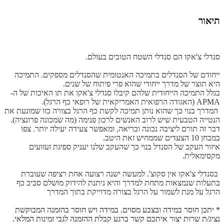
תיאור
סנדלי צ'אקו הם סנדלי השטח הטובים בעולם.
ייחודם של הסנדלים בתמיכה האנטומית שהסנדלים מספקים. התמיכה
היא תוצר של מדרך ייחודי שהוא פרי פיתוח של שנים.
בגלל התמיכה הייחודית שלהם קיבלו סנדלי צ'אקו את תו האיכות של ה-
APMA (האגודה הרפואית האמריקאית של רופאי כף הרגל).
המדרך בנוי כך שהוא נותן תמיכה לקשת כף הרגל בצורה כזו שמונעת את
הנטייה הטבעית שיש לרוב האנשים לרכון פנימה (מה שמכונה פרונציה).
דבר זה תורם ליציבה נכונה ובריאה, ומאפשר צעידה יעילה יותר. צפו
במבחן 10 הצעדים שממחיש זאת היטב.
איזור העקב של הסנדל בנוי כך שהעקב שלנו יעניק ספיגת זעזועים
מקסימאלית.
בסנדלי צ'אקו אין סקוצ'. למעשה ישנה רצועה אחת רציפה שעוברת
בתעלות שנמצאות מתחת למדרך והיא ניתנת להידוק מושלם סביב כף
הרגל על מנת לשמור על הרגל בצורה מדוייקת בתוך המדרך
* יתכן חוסר במידה ובצבע מסוים. במידה ויש חוסר בהזמנה המבוקשת
נציג/ת שרות יצור איתכם קשר ברגע קבלת ההזמנה לגבי זמינות המלאי.