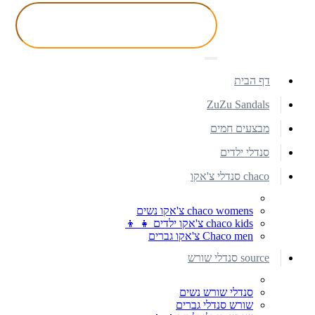
דף הבית
ZuZu Sandals
מבצעים חמים
סנדלי ילדים
chaco סנדלי צ'אקו
chaco womens צ'אקו נשים
chaco kids צ'אקו ילדים 👧 👦
Chaco men צ'אקו גברים
source סנדלי שורש
סנדלי שורש נשים
שורש סנדלי גברים