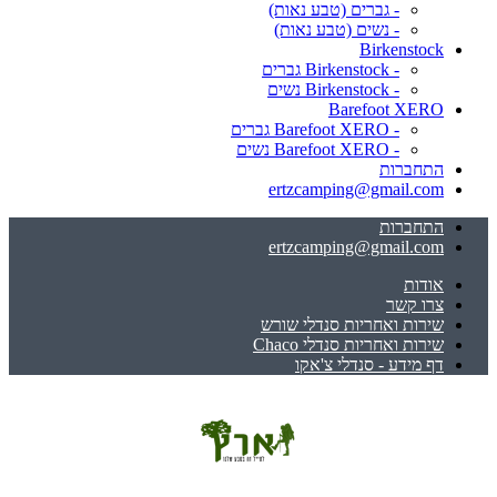
- גברים (טבע נאות)
- נשים (טבע נאות)
Birkenstock
- Birkenstock גברים
- Birkenstock נשים
Barefoot XERO
- Barefoot XERO גברים
- Barefoot XERO נשים
התחברות
ertzcamping@gmail.com
התחברות
ertzcamping@gmail.com
אודות
צרו קשר
שירות ואחריות סנדלי שורש
שירות ואחריות סנדלי Chaco
דף מידע - סנדלי צ'אקו