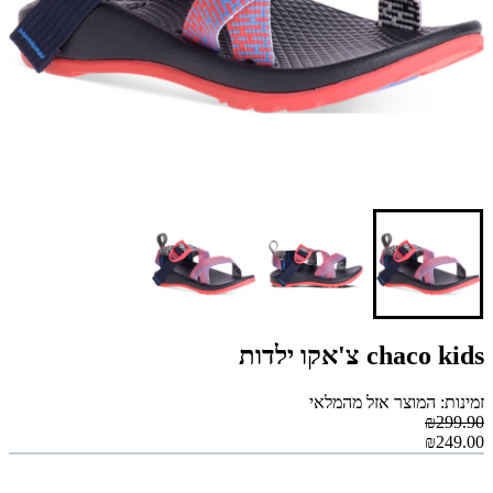
chaco kids צ'אקו ילדות
זמינות: המוצר אזל מהמלאי
₪299.90
₪249.00