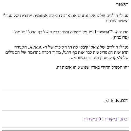
תיאור
סנדלי הילדים של צ'אקו נותנים את אותה תמיכה אנטומית ייחודית של סנדלי
השטח שלהם
מבנה ה- ™Luvseat ימעניק תמיכה ומונע רכינה של כף הרגל "פנימה"
(פרונציה).
סנדלי הילדים של צ'אקו קיבלו את תו האיכות של ה- APMA, האגודה
הרפואית האמריקאית לבריאות כף הרגל, מתוך הכרה בתרומה של הסנדלים
של צ'אקו לבטחון ונוחות המשתמש.
זהו הסנדל החידי בארץ שנושא תו איכות זה.
דגם:
z1 kids -
כתבו ביקורת
|
0 ביקורות