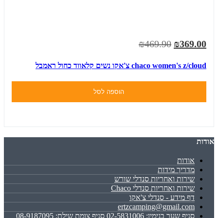
₪469.90
₪369.00
chaco women's z/cloud צ'אקו נשים קלאווד כחול ראמבל
הוספה לסל
אודות
אודות
מדריך מידות
שירות ואחריות סנדלי שורש
שירות ואחריות סנדלי Chaco
דף מידע - סנדלי צ'אקו
ertzcamping@gmail.com
סניף שער בנימין: 02-5831006 סניף צומת שילת: 08-9187095