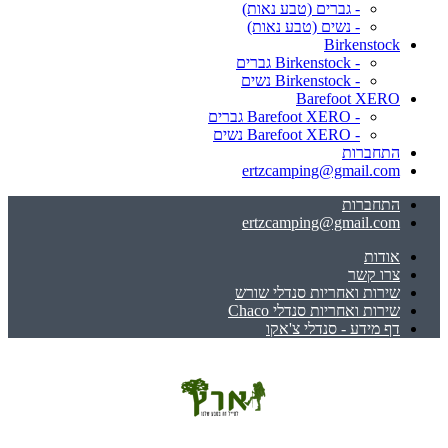
- גברים (טבע נאות)
- נשים (טבע נאות)
Birkenstock
- Birkenstock גברים
- Birkenstock נשים
Barefoot XERO
- Barefoot XERO גברים
- Barefoot XERO נשים
התחברות
ertzcamping@gmail.com
התחברות
ertzcamping@gmail.com
אודות
צרו קשר
שירות ואחריות סנדלי שורש
שירות ואחריות סנדלי Chaco
דף מידע - סנדלי צ'אקו