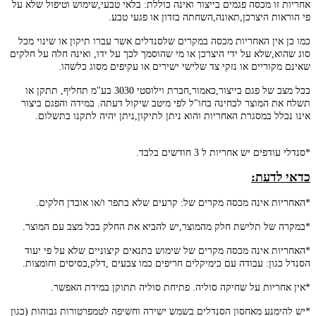
אחריות זו מכסה פגמים בייצור ואינה כוללת: בלאי טבעי,שימוש וטיפול שלא על
פי הוראות היצרכן,תאונה,השחתה בזדון או פגעי טבע.
כמו כן אין האחריות מכסה במקרים שלסנדלים אשר עברו תיקון או שינוי מכל
סוג שהוא,שלא על ידי היצרכן או מי שהוסמך לכך על ידו, ואינה חלה על חלקים
שאינם מקוריים או נזקי צד שלישי ישירים או עקיפים מסוג כלשהו.
בכל מצב של פגם בייצור,כאמור,חברת וילוסטי 3030 בע"מ תחליף, תתקן או
תשלח את המוצר לבחינה בחו"ל לפי מיטב שיקול דעתה. במידה והפגם ביצור
אינו נכלל במסגרת האחריות והוא ניתן לתיקון,ניתן יהיה לתקנו בתשלום.
*סנדלי עודפים יש אחריות ל 3 חודשים בלבד.
כדאי לדעת:
*האחריות אינה מכסה מקרים של: קרעים שלא בתפר ו/או אובדן חלקים.
*במקרה של תלישת חלק מהמוצר,יש להביא את החלק בכל מצב עם המוצר.
*האחריות אינה מכסה מקרים של שימוש בתנאים קיצוניים שלא על פי יעוד
הסנדל כגון: עבודה עם כימיקלים חריפים כמו צבעים ,דלק,בסיסים וחומצות.
*אין אחריות על שחיקה סוליה. פתיחת סוליה תתוקן במידת האפשר.
*יש להימנע מאחסון הסנדלים בשמש ישירה וחשיפה לטמפרטורות גבוהות (כגון