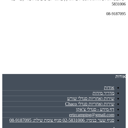
5831006
08-9187095
אודות
אודות
מדריך מידות
שירות ואחריות סנדלי שורש
שירות ואחריות סנדלי Chaco
דף מידע - סנדלי צ'אקו
ertzcamping@gmail.com
סניף שער בנימין: 02-5831006 סניף צומת שילת: 08-9187095