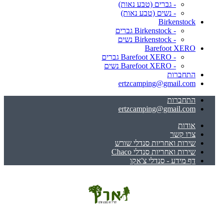
- גברים (טבע נאות)
- נשים (טבע נאות)
Birkenstock
- Birkenstock גברים
- Birkenstock נשים
Barefoot XERO
- Barefoot XERO גברים
- Barefoot XERO נשים
התחברות
ertzcamping@gmail.com
התחברות
ertzcamping@gmail.com
אודות
צרו קשר
שירות ואחריות סנדלי שורש
שירות ואחריות סנדלי Chaco
דף מידע - סנדלי צ'אקו