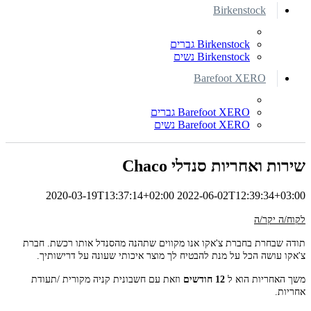
Birkenstock
Birkenstock גברים
Birkenstock נשים
Barefoot XERO
Barefoot XERO גברים
Barefoot XERO נשים
שירות ואחריות סנדלי Chaco
2020-03-19T13:37:14+02:00
2022-06-02T12:39:34+03:00
לקוח/ה יקר/ה
תודה שבחרת בחברת צ'אקו אנו מקווים שתהנה מהסנדל אותו רכשת. חברת
צ'אקו עושה הכל על מנת להבטיח לך מוצר איכותי שעונה על דרישותיך.
משך האחריות הוא ל
12 חודשים
וזאת עם חשבונית קניה מקורית /תעודת
אחריות.