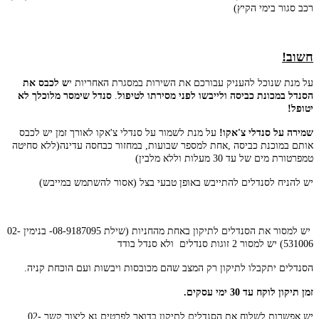
רכב סגור בימי הקיץ)
חשוב!
על מנת שנוכל להעניק עבורכם את השירות במסגרת האחריות י
ש לכבס את
הסנדל במכונת כביסה ולייבשו לפני מסירתו לטיפול
.
סנדל שימסר מלוכלך לא
יטופל!
שמירה על סנדלי צ'אקו!
על מנת לשמור על סנדלי צ'אקו לאורך זמן יש לכבס
אותם במוכנת כביסה ,אחת למספר שבועות, במחזור כבחסה עדינה(ללא סחיטה
טמפרטורת מים של עד 30 מעלות וללא מלבין)
יש להניח לסנדלים להתייבש באופן טבעי בצל (אסור להשתמש במייבש)
יש למסור את הסנדלים לתיקון באחת מהחניות (שילת 08-9187095- בנימין 02-
531006) יש למסור 2 זוגות סנדלים ולא סנדל בודד
הסנדלים יתקבלו לתיקון רק המצב שהם מכובסות ויבשות ועם הוכחת קניה.
זמן תיקון לוקח עד 30 ימי עסקים.
יש אפשרות לשלוח את הסנדלים לתיקון בדואר לפרטים נא ליצור קשר 02-