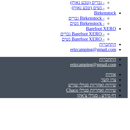
- גברים (טבע נאות)
- נשים (טבע נאות)
Birkenstock
- Birkenstock גברים
- Birkenstock נשים
Barefoot XERO
- Barefoot XERO גברים
- Barefoot XERO נשים
התחברות
ertzcamping@gmail.com
התחברות
ertzcamping@gmail.com
אודות
צרו קשר
שירות ואחריות סנדלי שורש
שירות ואחריות סנדלי Chaco
דף מידע - סנדלי צ'אקו