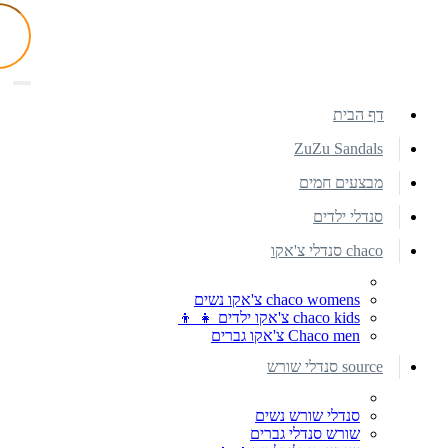
דף הבית
ZuZu Sandals
מבצעים חמים
סנדלי ילדים
chaco סנדלי צ'אקו
chaco womens צ'אקו נשים
chaco kids צ'אקו ילדים 👧 👦
Chaco men צ'אקו גברים
source סנדלי שורש
סנדלי שורש נשים
שורש סנדלי גברים