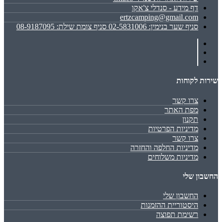
דף מידע - סנדלי צ'אקו
ertzcamping@gmail.com
סניף שער בנימין: 02-5831006 סניף צומת שילת: 08-9187095
שירות לקוחות
צרו קשר
מפת האתר
תקנון
מדיניות הפרטיות
צרו קשר
מדיניות החלפה והחזרה
מדיניות משלוחים
החשבון שלי
החשבון שלי
היסטוריית ההזמנות
רשימת תפוצה