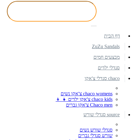
דף הבית
ZuZu Sandals
מבצעים חמים
סנדלי ילדים
chaco סנדלי צ'אקו
chaco womens צ'אקו נשים
chaco kids צ'אקו ילדים 👧 👦
Chaco men צ'אקו גברים
source סנדלי שורש
סנדלי שורש נשים
שורש סנדלי גברים