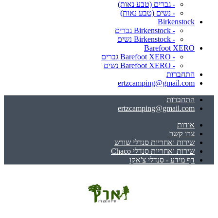
- גברים (טבע נאות)
- נשים (טבע נאות)
Birkenstock
- Birkenstock גברים
- Birkenstock נשים
Barefoot XERO
- Barefoot XERO גברים
- Barefoot XERO נשים
התחברות
ertzcamping@gmail.com
התחברות
ertzcamping@gmail.com
אודות
צרו קשר
שירות ואחריות סנדלי שורש
שירות ואחריות סנדלי Chaco
דף מידע - סנדלי צ'אקו