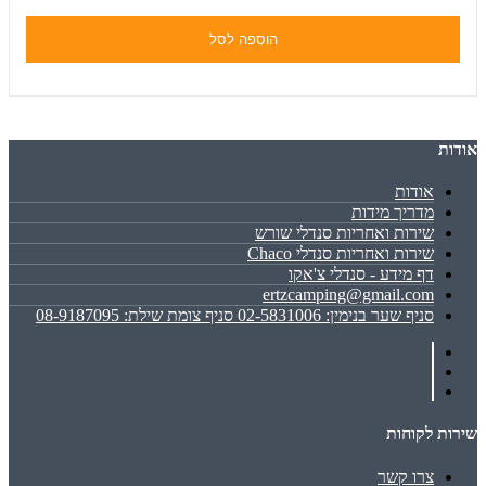
הוספה לסל
אודות
אודות
מדריך מידות
שירות ואחריות סנדלי שורש
שירות ואחריות סנדלי Chaco
דף מידע - סנדלי צ'אקו
ertzcamping@gmail.com
סניף שער בנימין: 02-5831006 סניף צומת שילת: 08-9187095
שירות לקוחות
צרו קשר