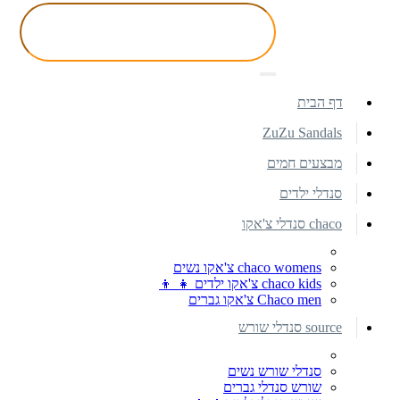
דף הבית
ZuZu Sandals
מבצעים חמים
סנדלי ילדים
chaco סנדלי צ'אקו
chaco womens צ'אקו נשים
chaco kids צ'אקו ילדים 👧 👦
Chaco men צ'אקו גברים
source סנדלי שורש
סנדלי שורש נשים
שורש סנדלי גברים