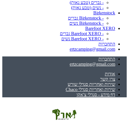
- גברים (טבע נאות)
- נשים (טבע נאות)
Birkenstock
- Birkenstock גברים
- Birkenstock נשים
Barefoot XERO
- Barefoot XERO גברים
- Barefoot XERO נשים
התחברות
ertzcamping@gmail.com
התחברות
ertzcamping@gmail.com
אודות
צרו קשר
שירות ואחריות סנדלי שורש
שירות ואחריות סנדלי Chaco
דף מידע - סנדלי צ'אקו