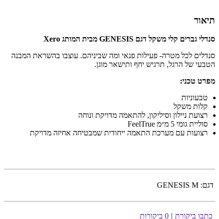
תיאור
סנדלי גברים קלי משקל דגם
GENESIS
מבית המותג
Xero
סנדלים לכל מטרה- פעילות פנאי ומה שביניהם. עוצבו בהשראת המבנה
הטבעי של הרגל, תרגיש יחף ותישאר מוגן.
מפרט טכני:
טבעוניות
קלות משקל
רצועת ניילון וסיליקון, להתאמה מדויקת ונוחה
סוליית גומי 5 מ״מ FeelTrue
רצועות עם מערכת התאמה ייחודית שמבטיחה אחיזה מדויקת
דגם:
GENESIS M
כתבו ביקורת
|
0 ביקורות