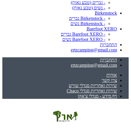
- גברים (טבע נאות)
- נשים (טבע נאות)
Birkenstock
- Birkenstock גברים
- Birkenstock נשים
Barefoot XERO
- Barefoot XERO גברים
- Barefoot XERO נשים
התחברות
ertzcamping@gmail.com
התחברות
ertzcamping@gmail.com
אודות
צרו קשר
שירות ואחריות סנדלי שורש
שירות ואחריות סנדלי Chaco
דף מידע - סנדלי צ'אקו