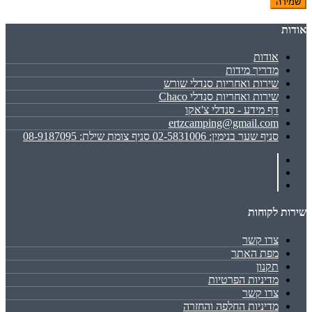
שמירה
אודות
אודות
מדריך מידות
שירות ואחריות סנדלי שורש
שירות ואחריות סנדלי Chaco
דף מידע - סנדלי צ'אקו
ertzcamping@gmail.com
סניף שער בנימין: 02-5831006 סניף צומת שילת: 08-9187095
שירות לקוחות
צרו קשר
מפת האתר
תקנון
מדיניות הפרטיות
צרו קשר
מדיניות החלפה והחזרה