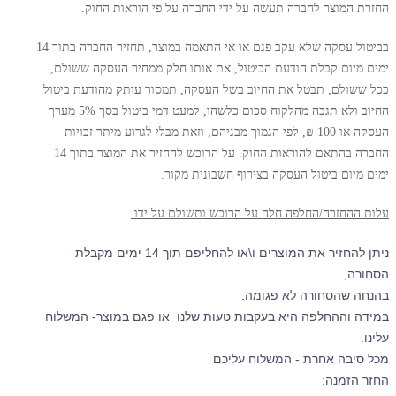
החזרת המוצר לחברה תעשה על ידי החברה על פי הוראות החוק.
בביטול עסקה שלא עקב פגם או אי התאמה במוצר, תחזיר החברה בתוך 14
ימים מיום קבלת הודעת הביטול, את אותו חלק ממחיר העסקה ששולם,
ככל ששולם, תבטל את החיוב בשל העסקה, תמסור עותק מהודעת ביטול
החיוב ולא תגבה מהלקוח סכום כלשהו, למעט דמי ביטול בסך 5% מערך
העסקה או 100 ₪, לפי הנמוך מבניהם, וזאת מבלי לגרוע מיתר זכויות
החברה בהתאם להוראות החוק. על הרוכש להחזיר את המוצר בתוך 14
ימים מיום ביטול העסקה בצירוף חשבונית מקור.
עלות ההחזרה/החלפה חלה על הרוכש ותשולם על ידו.
ניתן להחזיר את המוצרים ו\או להחליפם תוך 14 ימים מקבלת
הסחורה,
בהנחה שהסחורה לא פגומה.
במידה וההחלפה היא בעקבות טעות שלנו או פגם במוצר- המשלוח
עלינו.
מכל סיבה אחרת - המשלוח עליכם
החזר הזמנה: