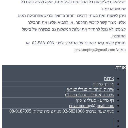
יש לשלוח אלינו את כל הפריטים בשלומתם, שלא נעשה בהם כל
שימוש או פגם.
ניתן לעשות זאת בשתי דרכים- החזר בדואר וברגע שהחבילה תגיע
אלינו ניצור קשר לזיכוי/ החלפה. או להביא אלינו את החבילה
לצערנו לא נוכל להחזיר את עלות המשלוח גם במקרה של ביטול
ההזמנה.
מומלץ ליצור קשר להסבר על התהליך לפני .02-5831006 או
במייל
ertzcamping@gmail.com
אודות
אודות
מדריך מידות
שירות ואחריות סנדלי שורש
שירות ואחריות סנדלי Chaco
דף מידע - סנדלי צ'אקו
ertzcamping@gmail.com
סניף שער בנימין: 02-5831006 סניף צומת שילת: 08-9187095