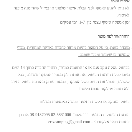
איסוף עצמי.
לא ניתן להגיע לאסוף לפני קבלת אישור טלפוני או במייל שההזמנה מוכנה
לאיסוף.
זמן אספקה איסוף עצמי בין 1-7 ימי עסקים
החזרה/החלפה מוצר
מובהר בזאת, כי על המוצר להיות מוחזר לחברה באריזה המקורית, מבלי
שנעשה בו שימוש ומבלי שנפגם.
בביטול עסקה עקב פגם או אי התאמה במוצר, תחזיר החברה בתוך 14 ימים
מיום קבלת הודעת הביטול, את אותו חלק ממחיר העסקה ששולם, ככל
ששולם, תבטל את החיוב בשל העסקה, תמסור עותק מהודעת ביטול החיוב
ולא תגבה מהלקוח סכום כלשהו.
ביטול העסקה או בקשת החלפה תעשה באמצעות משלוח.
הודעת הביטול / החלפה
דרך טלפון: 02-5831006 08-9187095 או דרך
כתובת דואר אלקטרוני -
ertzcamping@gmail.com