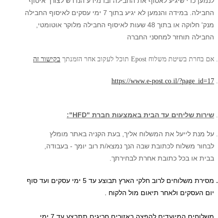
לנמען כדי שיגיע לאסוף את החבילה ובו מידע הנדרש לצורך איסוף
החבילה. במידה והנמען לא יגיע בתוך 7 ימי עסקים לאיסוף החבילה
מנק' חלוקה או בתוך 48 שעות לאיסוף החבילה מלוקר אוטומטי,
החבילה תוחזר למחסני החברה
אם בחרת בשיטת משלוח Epost תוכל לעקוב אחר הזמנתך
בקישור זה
https://www.e-post.co.il/?page_id=17
שירות שליחים עד הבית באמצעות חברת "HFD":
על מנת לייעל את המשלוח אליך, בעת הקניה באתר מומלץ
לבחור משלוח לכתובת שבה הנך נמצא/ת רוב יומך - בעבודה,
בבית או בכל כתובת אחרת לבחירתך.
מסירת משלוחים לרוב חלקי הארץ תבוצע עד 5 ימי עסקים
ועד סוף
יום העסקים ולאחר תיאום מול הלקוח .
משלוחים המיועדים להפצה באזורים חריגים תתבצע עד 7 ימי