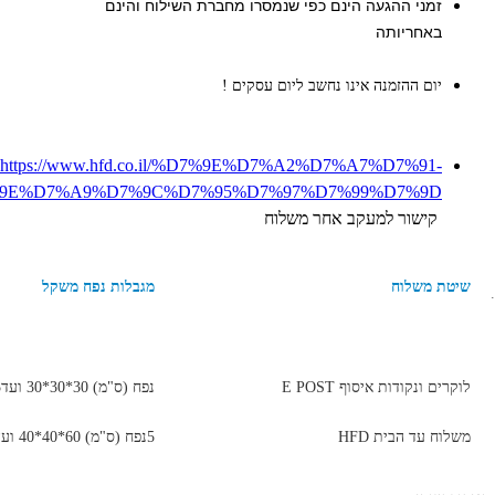
זמני ההגעה הינם כפי שנמסרו מחברת השילוח והינם
באחריותה
יום ההזמנה אינו נחשב ליום עסקים !
https://www.hfd.co.il/%D7%9E%D7%A2%D7%A7%D7%91-
9E%D7%A9%D7%9C%D7%95%D7%97%D7%99%D7%9D/
קישור למעקב אחר משלוח
שיטת משלוח
מגבלות נפח משקל
לוקרים ונקודות איסוף E POST
נפח (ס"מ) 30*30*30 ועד5 ק"ג
משלוח עד הבית HFD
5נפח (ס"מ) 60*40*40 ועד 20 ס"מ עד 7 ק"ג