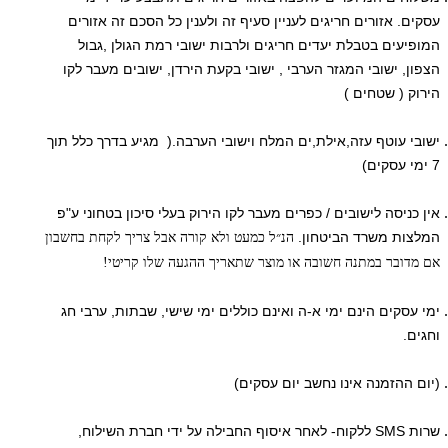
עסקים. אזורים חריגים לעניין סעיף זה ולענין כל הסכם זה אזורים
המופיעים בטבלת יעדים חריגים ולרבות ישובי רמת הגולן ,גבול
הצפון, ישובי המגזר הערבי , ישובי בקעת הירדן, ישובים מעבר לקו
הירוק ( שטחים )
ישובי עוטף עזה,אילת,ים המלח וישובי הערבה.( מגיע בדרך כלל תוך
7 ימי עסקים)
אין כניסה לישובים / כפרים מעבר לקו הירוק בעלי סיכון בטחוני ע"פ
המלצות משרד הביטחון.
הנ״ל כמעט ולא קורה אבל צריך לקחת בחשבון
אם מדובר במתנה חשובה או מוצר שתאריך ההגעה שלו קריטי!
ימי עסקים הינם ימי א-ה ואינם כוללים ימי שישי, שבתות, ערבי חג
וחגים.
(יום ההזמנה אינו נחשב יום עסקים)
שרות SMS ללקוח- לאחר איסוף החבילה על ידי חברת השילוח,