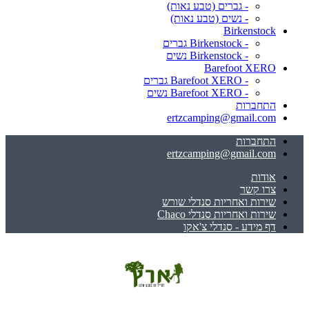
- גברים (טבע נאות)
- נשים (טבע נאות)
Birkenstock
- Birkenstock גברים
- Birkenstock נשים
Barefoot XERO
- Barefoot XERO גברים
- Barefoot XERO נשים
התחברות
ertzcamping@gmail.com
התחברות
ertzcamping@gmail.com
אודות
צרו קשר
שירות ואחריות סנדלי שורש
שירות ואחריות סנדלי Chaco
דף מידע - סנדלי צ'אקו