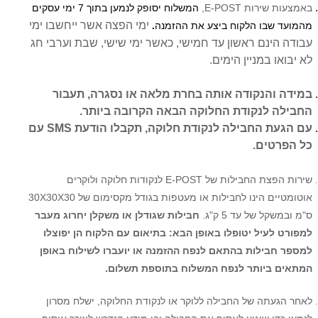
באמצעות שירות E-POST,
המשלוח יסופק לנמען בתוך 7 ימי עסקים
ימי הפצה אשר ייחשבו ימי
מהמועד שבו הלקוח ביצע את ההזמנה
.
עבודה הינם ראשון עד חמישי, כאשר ימי שישי, שבת וערבי חג
לא יבואו במניין הימים.
במידה והנקודה אותה בחרת מלאה או נסגרה, תעבור
החבילה לנקודת החלוקה הבאה הקרובה ביותר.
עם הגעת החבילה לנקודת חלוקה, תקבלו הודעת SMS עם
כל הפרטים.
שירות הפצת החבילות של E-POST לנקודות חלוקה ולוקרים
אוטומטיים הינו לחבילות או מעטפות בגודל מקסימום של 30X30X30
ס"מ ובמשקל של עד 5 ק"ג.
חבילות שגודלן או משקלן יחרוג מעבר
למפורט לעיל
יטופלו באופן הבא: בתיאום עם הלקוח הן יפוצלו
למספר חבילות בהתאם לנפח ההזמנה או יועברו לשילוח באופן
המתאים ביותר לנפח המשלוח בתוספת תשלום.
לאחר הגעתה של החבילה ללוקר או לנקודת החלוקה, ישלח מסרון