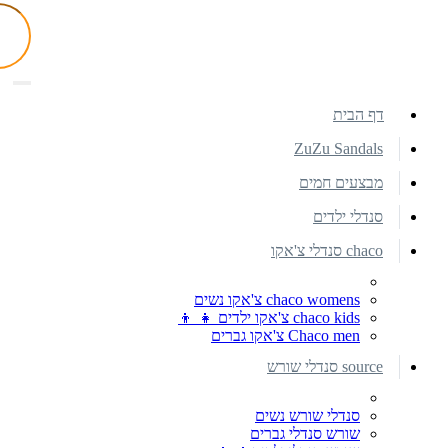
דף הבית
ZuZu Sandals
מבצעים חמים
סנדלי ילדים
chaco סנדלי צ'אקו
chaco womens צ'אקו נשים
chaco kids צ'אקו ילדים 👧 👦
Chaco men צ'אקו גברים
source סנדלי שורש
סנדלי שורש נשים
שורש סנדלי גברים