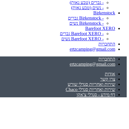
- גברים (טבע נאות)
- נשים (טבע נאות)
Birkenstock
- Birkenstock גברים
- Birkenstock נשים
Barefoot XERO
- Barefoot XERO גברים
- Barefoot XERO נשים
התחברות
ertzcamping@gmail.com
התחברות
ertzcamping@gmail.com
אודות
צרו קשר
שירות ואחריות סנדלי שורש
שירות ואחריות סנדלי Chaco
דף מידע - סנדלי צ'אקו