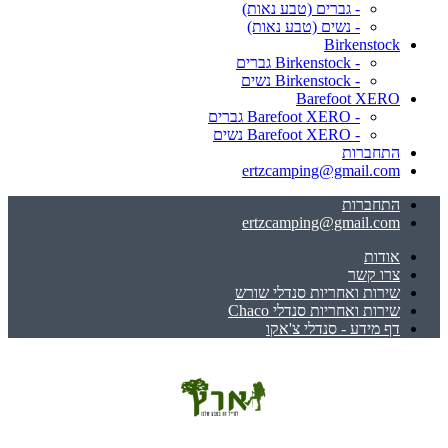
- גברים (טבע נאות)
- נשים (טבע נאות)
Birkenstock
- Birkenstock גברים
- Birkenstock נשים
Barefoot XERO
- Barefoot XERO גברים
- Barefoot XERO נשים
התחברות
ertzcamping@gmail.com
התחברות
ertzcamping@gmail.com
אודות
צרו קשר
שירות ואחריות סנדלי שורש
שירות ואחריות סנדלי Chaco
דף מידע - סנדלי צ'אקו