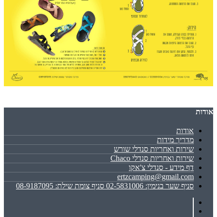
אודות
אודות
מדריך מידות
שירות ואחריות סנדלי שורש
שירות ואחריות סנדלי Chaco
דף מידע - סנדלי צ'אקו
ertzcamping@gmail.com
סניף שער בנימין: 02-5831006 סניף צומת שילת: 08-9187095