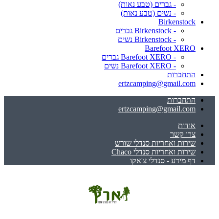
- גברים (טבע נאות)
- נשים (טבע נאות)
Birkenstock
- Birkenstock גברים
- Birkenstock נשים
Barefoot XERO
- Barefoot XERO גברים
- Barefoot XERO נשים
התחברות
ertzcamping@gmail.com
התחברות
ertzcamping@gmail.com
אודות
צרו קשר
שירות ואחריות סנדלי שורש
שירות ואחריות סנדלי Chaco
דף מידע - סנדלי צ'אקו