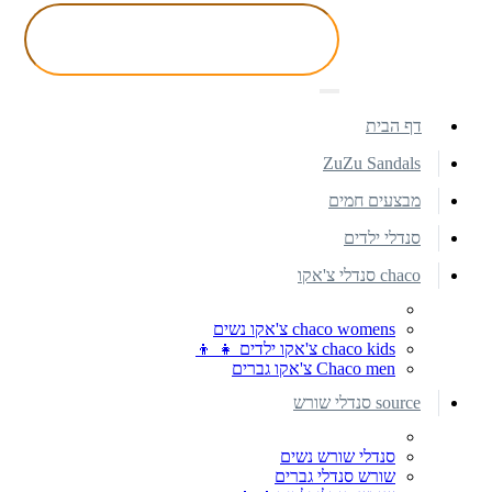
דף הבית
ZuZu Sandals
מבצעים חמים
סנדלי ילדים
chaco סנדלי צ'אקו
chaco womens צ'אקו נשים
chaco kids צ'אקו ילדים 👧 👦
Chaco men צ'אקו גברים
source סנדלי שורש
סנדלי שורש נשים
שורש סנדלי גברים