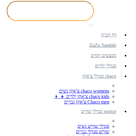
דף הבית
ZuZu Sandals
מבצעים חמים
סנדלי ילדים
chaco סנדלי צ'אקו
chaco womens צ'אקו נשים
chaco kids צ'אקו ילדים 👧 👦
Chaco men צ'אקו גברים
source סנדלי שורש
סנדלי שורש נשים
שורש סנדלי גברים