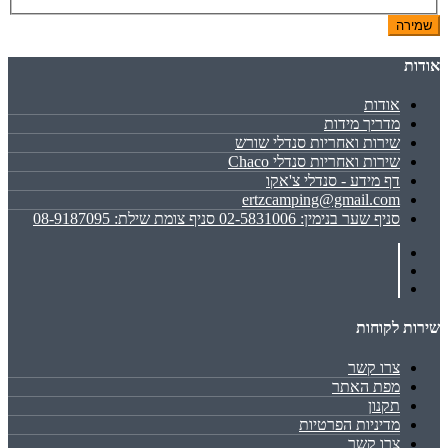
שמירה
אודות
אודות
מדריך מידות
שירות ואחריות סנדלי שורש
שירות ואחריות סנדלי Chaco
דף מידע - סנדלי צ'אקו
ertzcamping@gmail.com
סניף שער בנימין: 02-5831006 סניף צומת שילת: 08-9187095
שירות לקוחות
צרו קשר
מפת האתר
תקנון
מדיניות הפרטיות
צרו קשר