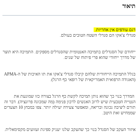
תיאור
דגם עודפים אין אחריות.
סנדלי צ'אקו הם סנדלי השטח הטובים בעולם.
ייחודם של הסנדלים בתמיכה האנטומית שהסנדלים מספקים. התמיכה היא תוצר
של מדרך ייחודי שהוא פרי פיתוח של שנים.
בגלל התמיכה הייחודית שלהם קיבלו סנדלי צ'אקו את תו האיכות של ה-APMA
(האגודה הרפואית האמריקאית של רופאי כף הרגל).
המדרך בנוי כך שהוא נותן תמיכה לקשת כף הרגל בצורה כזו שמונעת את
הנטייה הטבעית שיש לרוב האנשים לרכון פנימה (מה שמכונה פרונציה). דבר זה
תורם ליציבה נכונה ובריאה, ומאפשר צעידה יעילה יותר. צפו במבחן 10 הצעדים
שממחיש זאת היטב.
איזור העקב של הסנדל בנוי כך שהעקב שלנו יעניק ספיגת זעזועים מקסימאלית.