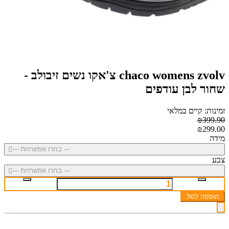
chaco womens zvolv צ'אקו נשים זיבולב -
שחור לבן עודפים
זמינות: קיים במלאי
₪399.90
₪299.00
מידה
--- בחרו אפשרויות ---
צבע
--- בחרו אפשרויות ---
הוספה לסל