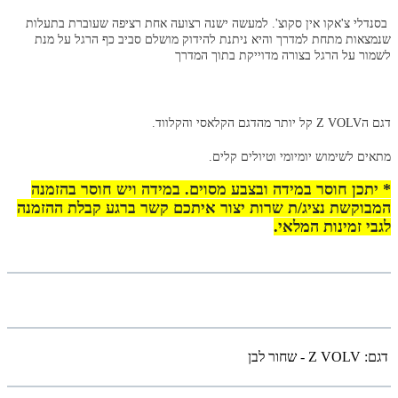
בסנדלי צ'אקו אין סקוצ'. למעשה ישנה רצועה אחת רציפה שעוברת בתעלות
שנמצאות מתחת למדרך והיא ניתנת להידוק מושלם סביב כף הרגל על מנת
לשמור על הרגל בצורה מדוייקת בתוך המדרך
דגם הZ VOLV קל יותר
מהדגם הקלאסי והקלווד.
מתאים לשימוש יומיומי וטיולים קלים.
* יתכן חוסר במידה ובצבע מסוים. במידה ויש חוסר בהזמנה
המבוקשת נציג/ת שרות יצור איתכם קשר ברגע קבלת ההזמנה
לגבי זמינות המלאי.
דגם:
Z VOLV - שחור לבן