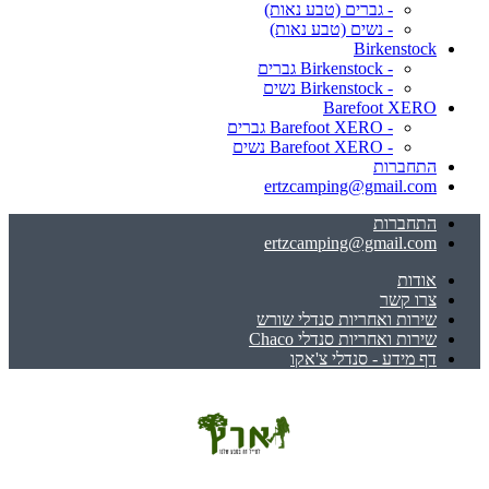
- גברים (טבע נאות)
- נשים (טבע נאות)
Birkenstock
- Birkenstock גברים
- Birkenstock נשים
Barefoot XERO
- Barefoot XERO גברים
- Barefoot XERO נשים
התחברות
ertzcamping@gmail.com
התחברות
ertzcamping@gmail.com
אודות
צרו קשר
שירות ואחריות סנדלי שורש
שירות ואחריות סנדלי Chaco
דף מידע - סנדלי צ'אקו