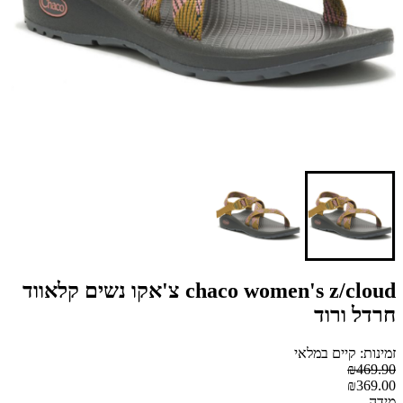
chaco women's z/cloud צ'אקו נשים קלאווד
חרדל ורוד
זמינות: קיים במלאי
₪469.90
₪369.00
מידה