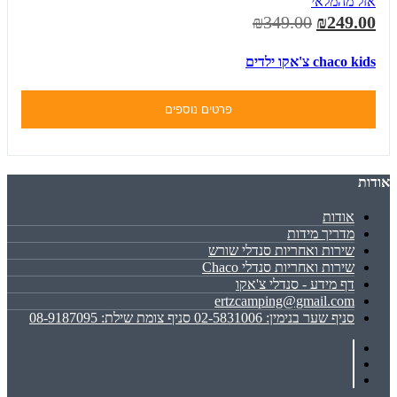
אזל מהמלאי
₪349.00
₪249.00
chaco kids צ'אקו ילדים
פרטים נוספים
אודות
אודות
מדריך מידות
שירות ואחריות סנדלי שורש
שירות ואחריות סנדלי Chaco
דף מידע - סנדלי צ'אקו
ertzcamping@gmail.com
סניף שער בנימין: 02-5831006 סניף צומת שילת: 08-9187095