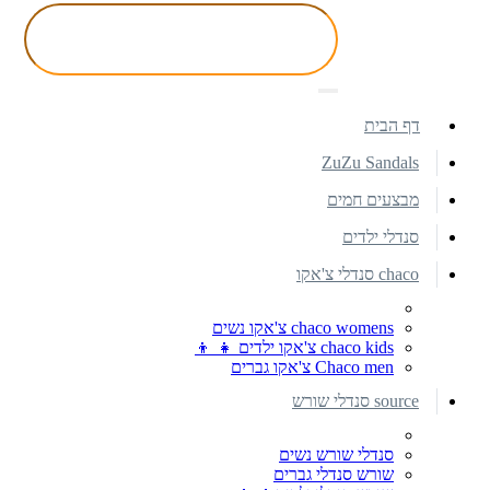
דף הבית
ZuZu Sandals
מבצעים חמים
סנדלי ילדים
chaco סנדלי צ'אקו
chaco womens צ'אקו נשים
chaco kids צ'אקו ילדים 👧 👦
Chaco men צ'אקו גברים
source סנדלי שורש
סנדלי שורש נשים
שורש סנדלי גברים