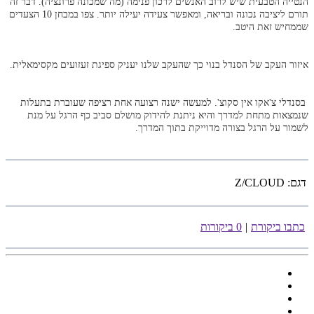
הנטייה הטבעית שיש לרוב האנשים לרכון פנימה (מה שמכונה פרונציה). דבר זה
תורם ליציבה נכונה ובריאה, ומאפשר צעידה יעילה יותר. צפו במבחן 10 הצעדים
שממחיש זאת היטב.
איזור העקב של הסנדל בנוי כך שהעקב שלנו יעניק ספיגת זעזועים מקסימאלית.
בסנדלי צ'אקו אין סקוצ'. למעשה ישנה רצועה אחת רציפה שעוברת בתעלות
שנמצאות מתחת למדרך והיא ניתנת להידוק מושלם סביב כף הרגל על מנת
לשמור על הרגל בצורה מדוייקת בתוך המדרך.
דגם:
Z/CLOUD
כתבו ביקורת
|
0 ביקורות