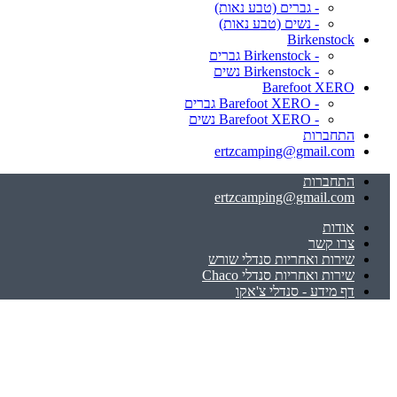
- גברים (טבע נאות)
- נשים (טבע נאות)
Birkenstock
- Birkenstock גברים
- Birkenstock נשים
Barefoot XERO
- Barefoot XERO גברים
- Barefoot XERO נשים
התחברות
ertzcamping@gmail.com
התחברות
ertzcamping@gmail.com
אודות
צרו קשר
שירות ואחריות סנדלי שורש
שירות ואחריות סנדלי Chaco
דף מידע - סנדלי צ'אקו