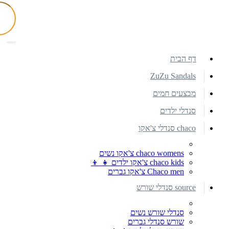
דף הבית
ZuZu Sandals
מבצעים חמים
סנדלי ילדים
chaco סנדלי צ'אקו
chaco womens צ'אקו נשים
chaco kids צ'אקו ילדים 👧 👦
Chaco men צ'אקו גברים
source סנדלי שורש
סנדלי שורש נשים
שורש סנדלי גברים