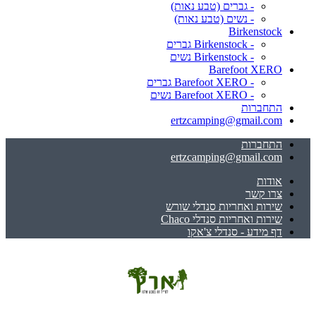
- גברים (טבע נאות)
- נשים (טבע נאות)
Birkenstock
- Birkenstock גברים
- Birkenstock נשים
Barefoot XERO
- Barefoot XERO גברים
- Barefoot XERO נשים
התחברות
ertzcamping@gmail.com
התחברות
ertzcamping@gmail.com
אודות
צרו קשר
שירות ואחריות סנדלי שורש
שירות ואחריות סנדלי Chaco
דף מידע - סנדלי צ'אקו