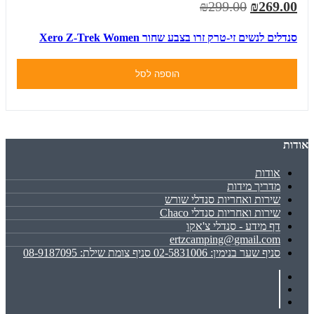
₪299.00
₪269.00
סנדלים לנשים זי-טרק זרו בצבע שחור Xero Z-Trek Women
הוספה לסל
אודות
אודות
מדריך מידות
שירות ואחריות סנדלי שורש
שירות ואחריות סנדלי Chaco
דף מידע - סנדלי צ'אקו
ertzcamping@gmail.com
סניף שער בנימין: 02-5831006 סניף צומת שילת: 08-9187095