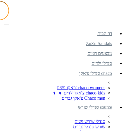
דף הבית
ZuZu Sandals
מבצעים חמים
סנדלי ילדים
chaco סנדלי צ'אקו
chaco womens צ'אקו נשים
chaco kids צ'אקו ילדים 👧 👦
Chaco men צ'אקו גברים
source סנדלי שורש
סנדלי שורש נשים
שורש סנדלי גברים