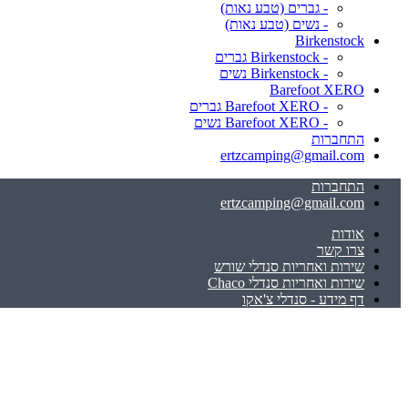
- גברים (טבע נאות)
- נשים (טבע נאות)
Birkenstock
- Birkenstock גברים
- Birkenstock נשים
Barefoot XERO
- Barefoot XERO גברים
- Barefoot XERO נשים
התחברות
ertzcamping@gmail.com
התחברות
ertzcamping@gmail.com
אודות
צרו קשר
שירות ואחריות סנדלי שורש
שירות ואחריות סנדלי Chaco
דף מידע - סנדלי צ'אקו