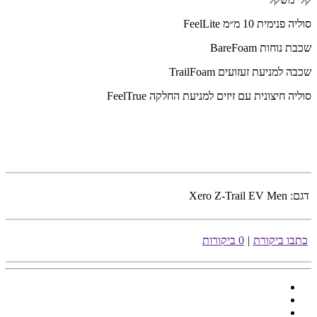
סוליה פנימית 10 מ״מ FeelLite
שכבת נוחות BareFoam
שכבה למניעת זעזועים TrailFoam
סוליה חיצונית עם זיזים למניעת החלקה FeelTrue
דגם:
Xero Z-Trail EV Men
כתבו ביקורת
|
0 ביקורות