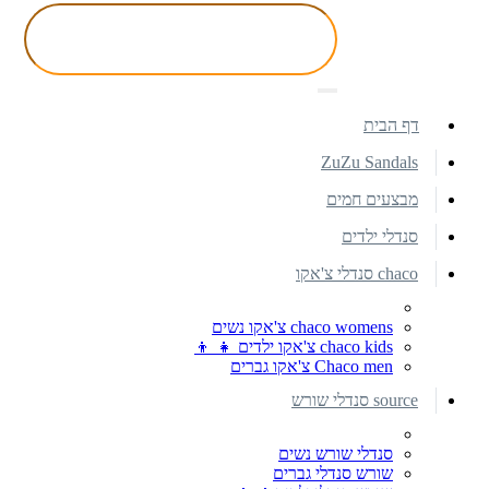
דף הבית
ZuZu Sandals
מבצעים חמים
סנדלי ילדים
chaco סנדלי צ'אקו
chaco womens צ'אקו נשים
chaco kids צ'אקו ילדים 👧 👦
Chaco men צ'אקו גברים
source סנדלי שורש
סנדלי שורש נשים
שורש סנדלי גברים