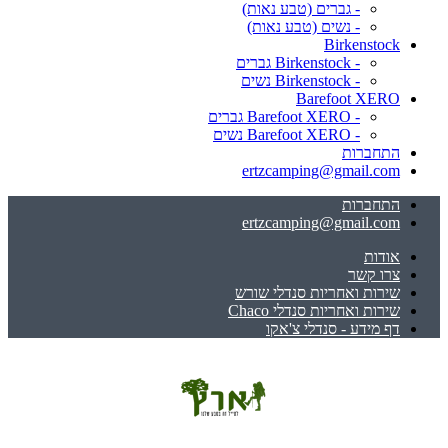
- גברים (טבע נאות)
- נשים (טבע נאות)
Birkenstock
- Birkenstock גברים
- Birkenstock נשים
Barefoot XERO
- Barefoot XERO גברים
- Barefoot XERO נשים
התחברות
ertzcamping@gmail.com
התחברות
ertzcamping@gmail.com
אודות
צרו קשר
שירות ואחריות סנדלי שורש
שירות ואחריות סנדלי Chaco
דף מידע - סנדלי צ'אקו