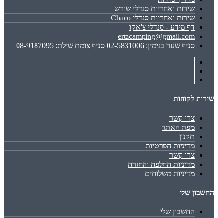
שירות ואחריות סנדלי שורש
שירות ואחריות סנדלי Chaco
דף מידע - סנדלי צ'אקו
ertzcamping@gmail.com
סניף שער בנימין: 02-5831006 סניף צומת שילת: 08-9187095
שירות לקוחות
צרו קשר
מפת האתר
תקנון
מדיניות הפרטיות
צרו קשר
מדיניות החלפה והחזרה
מדיניות משלוחים
החשבון שלי
החשבון שלי