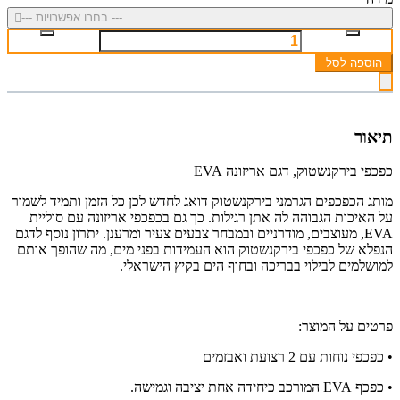
--- בחרו אפשרויות ---
הוספה לסל
תיאור
כפכפי בירקנשטוק, דגם אריזונה EVA
מותג הכפכפים הגרמני בירקנשטוק דואג לחדש לכן כל הזמן ותמיד לשמור
על האיכות הגבוהה לה אתן רגילות. כך גם בכפכפי אריזונה עם סוליית
EVA, מעוצבים, מודרניים ובמבחר צבעים צעיר ומרענן. יתרון נוסף לדגם
הנפלא של כפכפי בירקנשטוק הוא העמידות בפני מים, מה שהופך אותם
למושלמים לבילוי בבריכה ובחוף הים בקיץ הישראלי.
פרטים על המוצר:
• כפכפי נוחות עם 2 רצועת ואבזמים
• כפכף EVA המורכב כיחידה אחת יציבה וגמישה.