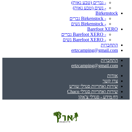
- גברים (טבע נאות)
- נשים (טבע נאות)
Birkenstock
- Birkenstock גברים
- Birkenstock נשים
Barefoot XERO
- Barefoot XERO גברים
- Barefoot XERO נשים
התחברות
ertzcamping@gmail.com
התחברות
ertzcamping@gmail.com
אודות
צרו קשר
שירות ואחריות סנדלי שורש
שירות ואחריות סנדלי Chaco
דף מידע - סנדלי צ'אקו