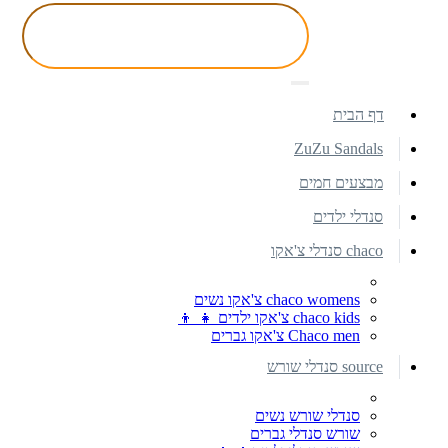
דף הבית
ZuZu Sandals
מבצעים חמים
סנדלי ילדים
chaco סנדלי צ'אקו
chaco womens צ'אקו נשים
chaco kids צ'אקו ילדים 👧 👦
Chaco men צ'אקו גברים
source סנדלי שורש
סנדלי שורש נשים
שורש סנדלי גברים