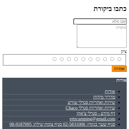
כתבו ביקורת
ציון
שמירה
אודות
אודות
מדריך מידות
שירות ואחריות סנדלי שורש
שירות ואחריות סנדלי Chaco
דף מידע - סנדלי צ'אקו
ertzcamping@gmail.com
סניף שער בנימין: 02-5831006 סניף צומת שילת: 08-9187095