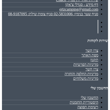
דף מידע - סנדלי צ'אקו
ertzcamping@gmail.com
סניף שער בנימין: 02-5831006 סניף צומת שילת: 08-9187095
שירות לקוחות
צרו קשר
מפת האתר
תקנון
מדיניות הפרטיות
צרו קשר
מדיניות החלפה והחזרה
מדיניות משלוחים
החשבון שלי
החשבון שלי
היסטוריית ההזמנות
רשימת תפוצה