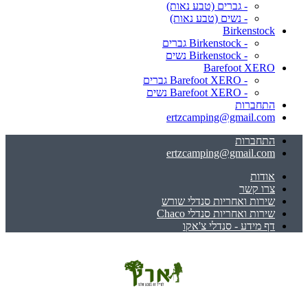
- גברים (טבע נאות)
- נשים (טבע נאות)
Birkenstock
- Birkenstock גברים
- Birkenstock נשים
Barefoot XERO
- Barefoot XERO גברים
- Barefoot XERO נשים
התחברות
ertzcamping@gmail.com
התחברות
ertzcamping@gmail.com
אודות
צרו קשר
שירות ואחריות סנדלי שורש
שירות ואחריות סנדלי Chaco
דף מידע - סנדלי צ'אקו