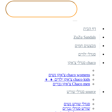
דף הבית
ZuZu Sandals
מבצעים חמים
סנדלי ילדים
chaco סנדלי צ'אקו
chaco womens צ'אקו נשים
chaco kids צ'אקו ילדים 👧 👦
Chaco men צ'אקו גברים
source סנדלי שורש
סנדלי שורש נשים
שורש סנדלי גברים