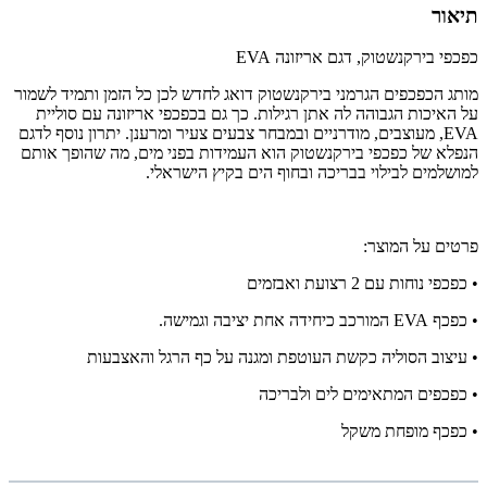
תיאור
כפכפי בירקנשטוק, דגם אריזונה EVA
מותג הכפכפים הגרמני בירקנשטוק דואג לחדש לכן כל הזמן ותמיד לשמור
על האיכות הגבוהה לה אתן רגילות. כך גם בכפכפי אריזונה עם סוליית
EVA, מעוצבים, מודרניים ובמבחר צבעים צעיר ומרענן. יתרון נוסף לדגם
הנפלא של כפכפי בירקנשטוק הוא העמידות בפני מים, מה שהופך אותם
למושלמים לבילוי בבריכה ובחוף הים בקיץ הישראלי.
פרטים על המוצר:
• כפכפי נוחות עם 2 רצועת ואבזמים
• כפכף EVA המורכב כיחידה אחת יציבה וגמישה.
• עיצוב הסוליה כקשת העוטפת ומגנה על כף הרגל והאצבעות
• כפכפים המתאימים לים ולבריכה
• כפכף מופחת משקל