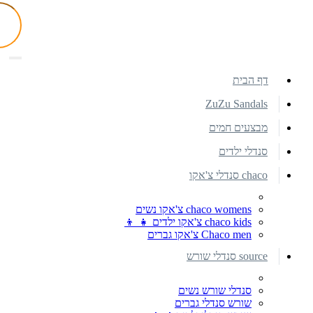
דף הבית
ZuZu Sandals
מבצעים חמים
סנדלי ילדים
chaco סנדלי צ'אקו
chaco womens צ'אקו נשים
chaco kids צ'אקו ילדים 👧 👦
Chaco men צ'אקו גברים
source סנדלי שורש
סנדלי שורש נשים
שורש סנדלי גברים