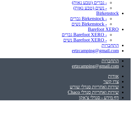
- גברים (טבע נאות)
- נשים (טבע נאות)
Birkenstock
- Birkenstock גברים
- Birkenstock נשים
Barefoot XERO
- Barefoot XERO גברים
- Barefoot XERO נשים
התחברות
ertzcamping@gmail.com
התחברות
ertzcamping@gmail.com
אודות
צרו קשר
שירות ואחריות סנדלי שורש
שירות ואחריות סנדלי Chaco
דף מידע - סנדלי צ'אקו