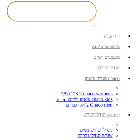
דף הבית
ZuZu Sandals
מבצעים חמים
סנדלי ילדים
chaco סנדלי צ'אקו
chaco womens צ'אקו נשים
chaco kids צ'אקו ילדים 👧 👦
Chaco men צ'אקו גברים
source סנדלי שורש
סנדלי שורש נשים
שורש סנדלי גברים