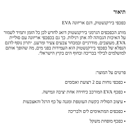
תיאור
כפכפי בירקנשטוק, דגם אריזונה EVA
מותג הכפכפים הגרמני בירקנשטוק דואג לחדש לכן כל הזמן ותמיד לשמור
על האיכות הגבוהה לה אתן רגילות. כך גם בכפכפי אריזונה עם סוליית
EVA, מעוצבים, מודרניים ובמבחר צבעים צעיר ומרענן. יתרון נוסף לדגם
הנפלא של כפכפי בירקנשטוק הוא העמידות בפני מים, מה שהופך אותם
למושלמים לבילוי בבריכה ובחוף הים בקיץ הישראלי.
פרטים על המוצר:
• כפכפי נוחות עם 2 רצועת ואבזמים
• כפכף EVA המורכב כיחידה אחת יציבה וגמישה.
• עיצוב הסוליה כקשת העוטפת ומגנה על כף הרגל והאצבעות
• כפכפים המתאימים לים ולבריכה
• כפכף מופחת משקל