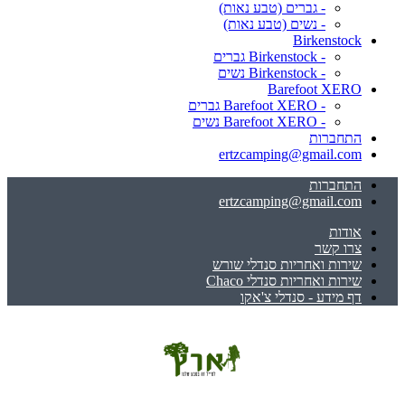
- גברים (טבע נאות)
- נשים (טבע נאות)
Birkenstock
- Birkenstock גברים
- Birkenstock נשים
Barefoot XERO
- Barefoot XERO גברים
- Barefoot XERO נשים
התחברות
ertzcamping@gmail.com
התחברות
ertzcamping@gmail.com
אודות
צרו קשר
שירות ואחריות סנדלי שורש
שירות ואחריות סנדלי Chaco
דף מידע - סנדלי צ'אקו